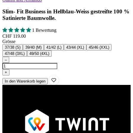
Slim- Fit Business in Hellblau-Weiss gestreifte 100 %
Satinierte Baumwolle.
1 Bewertung
CHF 119.00
Grösse
37/38 (S)
39/40 (M)
41/42 (L)
43/44 (XL)
45/46 (XXL)
47/48 (3XL)
49/50 (4XL)
–
+
In den Warenkorb legen