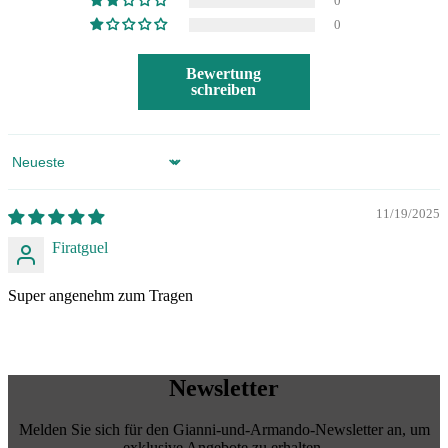
0
0
Bewertung
schreiben
Sort by
11/19/2025
Firatguel
Super angenehm zum Tragen
Newsletter
Melden Sie sich für den Gianni-und-Armando-Newsletter an, um
exklusive Angebote zu erhalten.