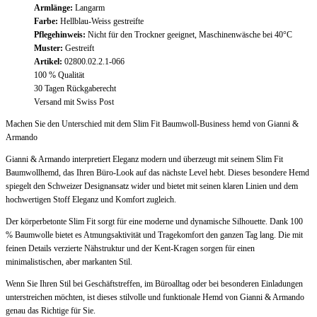
Armlänge:
Langarm
Farbe:
Hellblau-Weiss gestreifte
Pflegehinweis:
Nicht für den Trockner geeignet, Maschinenwäsche bei 40°C
Muster:
Gestreift
Artikel:
02800.02.2.1-066
100 % Qualität
30 Tagen Rückgaberecht
Versand mit Swiss Post
Machen Sie den Unterschied mit dem Slim Fit Baumwoll-Business hemd von Gianni &
Armando
Gianni & Armando interpretiert Eleganz modern und überzeugt mit seinem Slim Fit
Baumwollhemd, das Ihren Büro-Look auf das nächste Level hebt. Dieses besondere Hemd
spiegelt den Schweizer Designansatz wider und bietet mit seinen klaren Linien und dem
hochwertigen Stoff Eleganz und Komfort zugleich.
Der körperbetonte Slim Fit sorgt für eine moderne und dynamische Silhouette. Dank 100
% Baumwolle bietet es Atmungsaktivität und Tragekomfort den ganzen Tag lang. Die mit
feinen Details verzierte Nähstruktur und der Kent-Kragen sorgen für einen
minimalistischen, aber markanten Stil.
Wenn Sie Ihren Stil bei Geschäftstreffen, im Büroalltag oder bei besonderen Einladungen
unterstreichen möchten, ist dieses stilvolle und funktionale Hemd von Gianni & Armando
genau das Richtige für Sie.