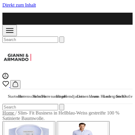
Direkt zum Inhalt
Startseite
Herrenschuhe
Hemden
Herrenanzüge
Hosen
Hemdjacken
Leinenhosen
Jeans Hosen
Ledergürtel
Socks
Outlet
Home
/
Slim- Fit Business in Hellblau-Weiss gestreifte 100 %
Satinierte Baumwolle.