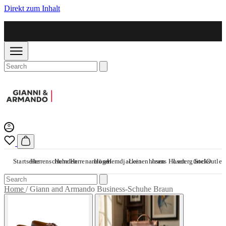
Direkt zum Inhalt
Startseite
Herrenschuhe
Hemden
Herrenanzüge
Hosen
Hemdjacken
Leinenhosen
Jeans Hosen
Ledergürtel
Socks
Outlet
Home
/
Giann and Armando Business-Schuhe Braun