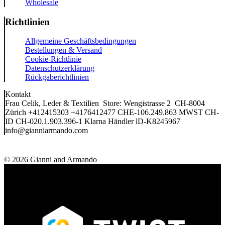
Wholesale
Richtlinien
Allgemeine Geschäftsbedingungen
Bestellungen & Versand
Cookie-Richtlinie
Datenschutzerklärung
Rückgaberichtlinien
Kontakt
Frau Celik, Leder & Textilien Store: Wengistrasse 2 CH-8004
Zürich +412415303 +4176412477 CHE-106.249.863 MWST CH-
ID CH-020.1.903.396-1 Klarna Händler lD-K8245967
info@gianniarmando.com
© 2026 Gianni and Armando