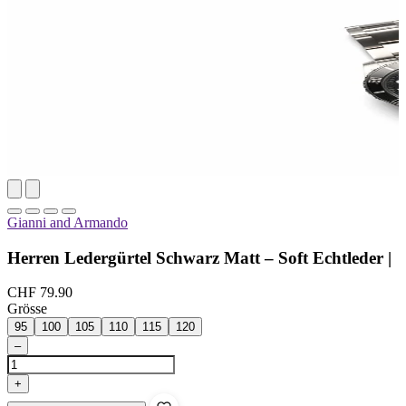
Gianni and Armando
Herren Ledergürtel Schwarz Matt – Soft Echtleder |
CHF 79.90
Grösse
95
100
105
110
115
120
–
+