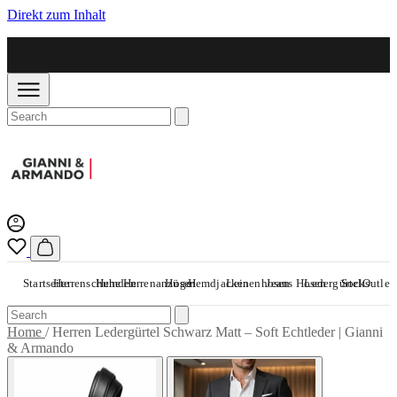
Direkt zum Inhalt
Startseite
Herrenschuhe
Hemden
Herrenanzüge
Hosen
Hemdjacken
Leinenhosen
Jeans Hosen
Ledergürtel
Socks
Outlet
Home
/
Herren Ledergürtel Schwarz Matt – Soft Echtleder | Gianni
& Armando